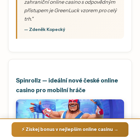
zahraniční online casino s odpovědným
přístupem je GreenLuck vzorem pro celý
trh."
— Zdeněk Kopecký
Spinrollz — ideální nové české online
casino pro mobilní hráče
⚡ Získej bonus v nejlepším online casinu →