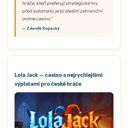
hráče, kteří preferují strategické hry
před automaty, je to ideální zahraniční
online casino."
— Zdeněk Kopecký
Lola Jack — casino s nejrychlejšími
výplatami pro české hráče