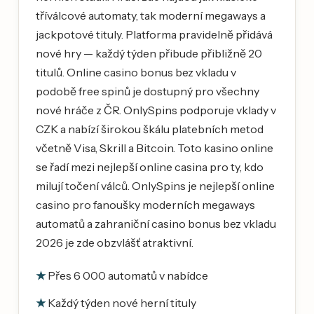
tříválcové automaty, tak moderní megaways a
jackpotové tituly. Platforma pravidelně přidává
nové hry — každý týden přibude přibližně 20
titulů. Online casino bonus bez vkladu v
podobě free spinů je dostupný pro všechny
nové hráče z ČR. OnlySpins podporuje vklady v
CZK a nabízí širokou škálu platebních metod
včetně Visa, Skrill a Bitcoin. Toto kasino online
se řadí mezi nejlepší online casina pro ty, kdo
milují točení válců. OnlySpins je nejlepší online
casino pro fanoušky moderních megaways
automatů a zahraniční casino bonus bez vkladu
2026 je zde obzvlášť atraktivní.
★
Přes 6 000 automatů v nabídce
★
Každý týden nové herní tituly