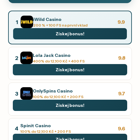
iWild Casino
1
9.9
200 % + 100 FS na první vklad
Získej bonus!
Lola Jack Casino
2
9.8
400% do 12,100 Kč + 400 FS
Získej bonus!
OnlySpins Casino
3
9.7
100% do 12,100 Kč + 200 FS
Získej bonus!
Spinit Casino
4
9.6
100% do 12,100 Kč + 200 FS
Získej bonus!