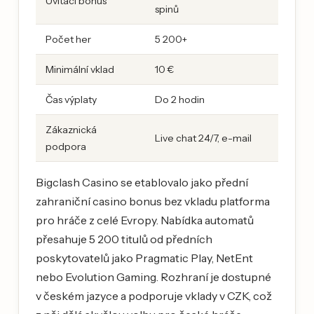
Uvítací bonus
spinů
Počet her
5 200+
Minimální vklad
10 €
Čas výplaty
Do 2 hodin
Zákaznická
Live chat 24/7, e-mail
podpora
Bigclash Casino se etablovalo jako přední
zahraniční casino bonus bez vkladu platforma
pro hráče z celé Evropy. Nabídka automatů
přesahuje 5 200 titulů od předních
poskytovatelů jako Pragmatic Play, NetEnt
nebo Evolution Gaming. Rozhraní je dostupné
v českém jazyce a podporuje vklady v CZK, což