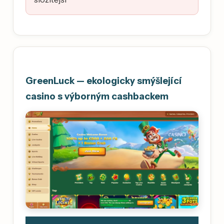
GreenLuck — ekologicky smýšlející
casino s výborným cashbackem