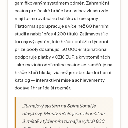
gamifikovaným systémem odměn. Zahraniční
casina pro české hráče bonus bez vkladu zde
mají formu uvítacího balíčku s free spiny.
Platforma spolupracuje s více než 60 herními
studii a nabízí přes 4 200 titulů. Zajímavostí je
turnajový systém, kde hráči soutěží o týdenní
prize pooly dosahující 50 000 €. Spinational
podporuje platby v CZK, EUR a kryptoměnách.
Jako mezinárodní online casino se zaměřuje na
hráče, kteří hledají víc než jen standardní herní
katalog — interaktivní mise a achievementy
dodávají hraní další rozměr.
„Turnajový systém na Spinational je
návykový. Minulý měsíc jsem skončil na
3. místě v týdenním turnaji a vyhrál 800