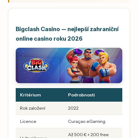
Bigclash Casino — nejlepší zahraniční
online casino roku 2026
Kritérium
Podrobnosti
Rok založení
2022
Licence
Curaçao eGaming
Až 500 € + 200 free