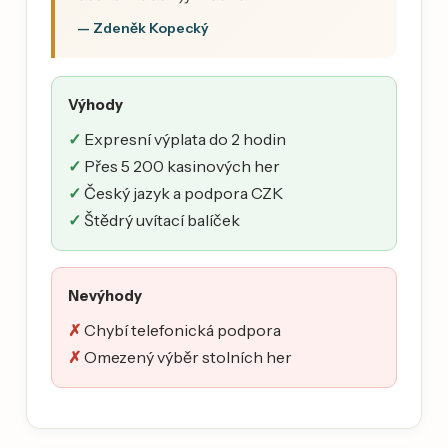
— Zdeněk Kopecký
Výhody
Expresní výplata do 2 hodin
Přes 5 200 kasinových her
Český jazyk a podpora CZK
Štědrý uvítací balíček
Nevýhody
Chybí telefonická podpora
Omezený výběr stolních her