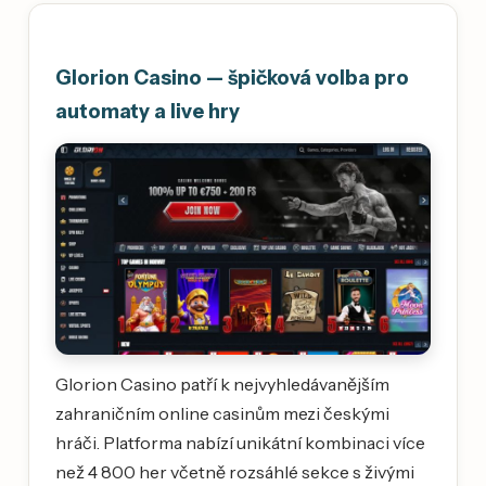
Glorion Casino — špičková volba pro
automaty a live hry
Glorion Casino patří k nejvyhledávanějším
zahraničním online casinům mezi českými
hráči. Platforma nabízí unikátní kombinaci více
než 4 800 her včetně rozsáhlé sekce s živými