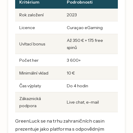
Kritérium
Podrobnosti
Rok založení
2023
Licence
Curaçao eGaming
Až 350 € + 175 free
Uvítací bonus
spinů
Počet her
3 600+
Minimální vklad
10 €
Čas výplaty
Do 4 hodin
Zákaznická
Live chat, e-mail
podpora
GreenLuck se na trhu zahraničních casin
prezentuje jako platforma s odpovědným