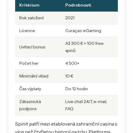
Kritérium
Podrobnosti
Rok založení
2021
Licence
Curaçao eGaming
Až 300 € + 100 free
Uvítací bonus
spinů
Počet her
4 500+
Minimální vklad
10 €
Čas výplaty
Do 12 hodin
Zákaznická
Live chat 24/7, e-mail,
podpora
FAQ
Spinit patří mezi etablovaná zahraniční casina s
více než čtyřletou historií na trhu. Platforma