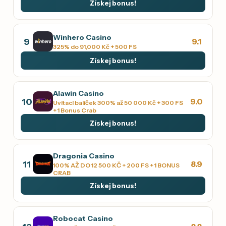
Získej bonus!
Winhero Casino
9
9.1
325% do 91,000 Kč + 500 FS
Získej bonus!
Alawin Casino
10
9.0
Uvítací balíček 300% až 50 000 Kč + 300 FS
+ 1 Bonus Crab
Získej bonus!
Dragonia Casino
11
8.9
100% AŽ DO 12 500 KČ + 200 FS + 1 BONUS
CRAB
Získej bonus!
Robocat Casino