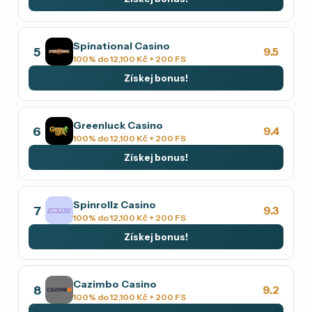
Spinational Casino
5
9.5
100% do 12,100 Kč + 200 FS
Získej bonus!
Greenluck Casino
6
9.4
100% do 12,100 Kč + 200 FS
Získej bonus!
Spinrollz Casino
7
9.3
100% do 12,100 Kč + 200 FS
Získej bonus!
Cazimbo Casino
8
9.2
100% do 12,100 Kč + 200 FS